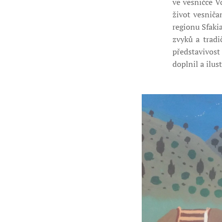
ve vesničce Vo
život vesniča
regionu Sfaki
zvyků a tradi
představivost
doplnil a ilust