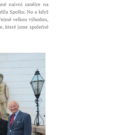
ané naivní umělce na
díla Spolku. No a když
zřejmě velkou výhodou,
e, které jsme společně