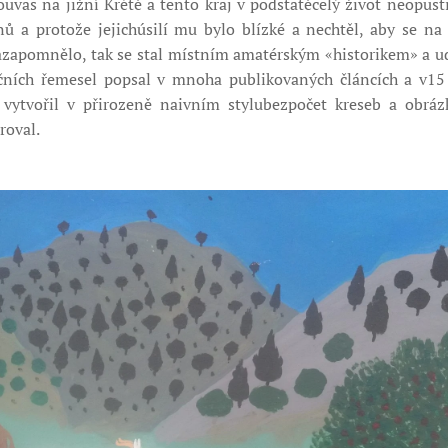
uvas na jižní Krétě a tento kraj v podstatěcelý život neopusti
nů a protože jejichúsilí mu bylo blízké a nechtěl, aby se na 
azapomnělo, tak se stal místním amatérským «historikem» a ud
čních řemesel popsal v mnoha publikovaných článcích a v15 
 vytvořil v přirozeně naivním stylubezpočet kreseb a obráz
roval.