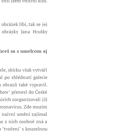
til jsem vnitřní klid.
obrázek líbí, tak se jej
l obrázky Jana Hrušky
Chceš sa s umelcom aj
e, sbírku však vytváří
l po shlédnutí galerie
 obrazů také vypravil.
-how" přenesl do České
icích zorganizovali již
koronavirus. Zde musím
 o naivní umění zajímal
ho z nich osobně zná a
o "tvoření" s kouzelnou