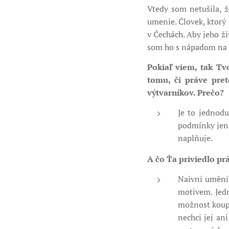
Vtedy som netušila, ž
umenie. Človek, ktorý
v Čechách. Aby jeho ži
som ho s nápadom na r
Pokiaľ viem, tak T
tomu, či práve pre
výtvarníkov. Prečo?
Je to jednod
podmínky jen t
naplňuje. 😊
A čo Ťa priviedlo p
Naivní umění 
motivem. Jed
možnost koupě
nechci jej an