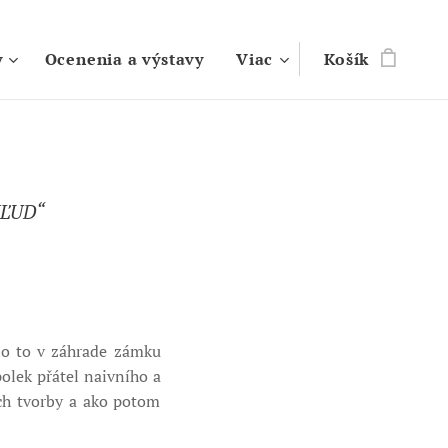
y
Ocenenia a výstavy
Viac
Košík
ĽUD“
olo to v záhrade zámku
polek přátel naivního a
ch tvorby a ako potom