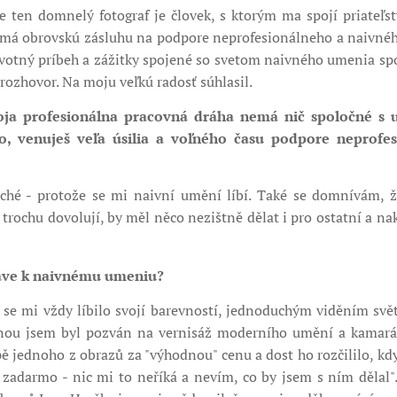
e ten domnelý fotograf je človek, s ktorým ma spojí priateľs
 má obrovskú zásluhu na podpore neprofesionálneho a naivnéh
votný príbeh a zážitky spojené so svetom naivného umenia spoz
ozhovor. Na moju veľkú radosť súhlasil.
voja profesionálna pracovná dráha nemá nič spoločné s 
to, venuješ veľa úsilia a voľného času podpore neprofe
uché - protože se mi naivní umění líbí. Také se domnívám, 
rochu dovolují, by měl něco nezištně dělat i pro ostatní a nak
ráve k naivnému umeniu?
se mi vždy líbilo svojí barevností, jednoduchým viděním sv
nou jsem byl pozván na vernisáž moderního umění a kamarád
 jednoho z obrazů za "výhodnou" cenu a dost ho rozčililo, když
i zadarmo - nic mi to neříká a nevím, co by jsem s ním dělal".