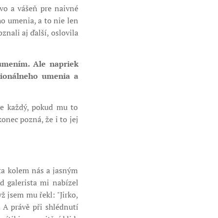
tvo a vášeň pre naivné
o umenia, a to nie len
nali aj ďalší, oslovila
umením. Ale napriek
sionálneho umenia a
že každý, pokud mu to
onec pozná, že i to jej
ěta kolem nás a jasným
 galerista mi nabízel
 jsem mu řekl: "Jirko,
 A právě při shlédnutí