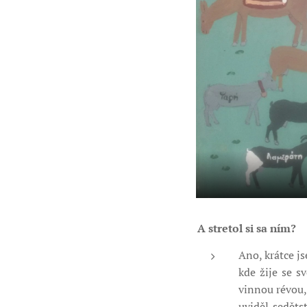
A stretol si sa ním?
Ano, krátce j
kde žije se 
vinnou révou,
uviděl seděts