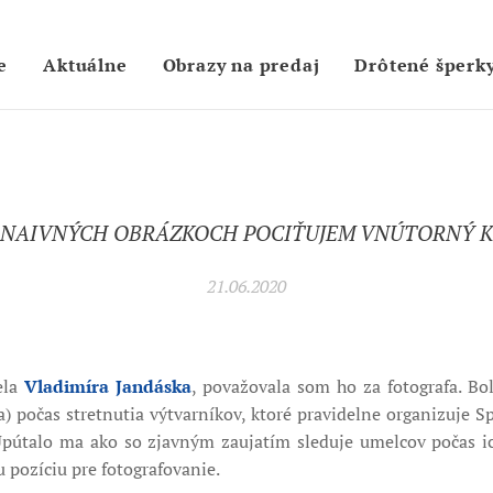
e
Aktuálne
Obrazy na predaj
Drôtené šperk
I NAIVNÝCH OBRÁZKOCH POCIŤUJEM VNÚTORNÝ K
21.06.2020
ela
Vladimíra Jandáska
, považovala som ho za fotografa. B
a) počas stretnutia výtvarníkov, ktoré pravidelne organizuje S
pútalo ma ako so zjavným zaujatím sleduje umelcov počas i
 pozíciu pre fotografovanie.