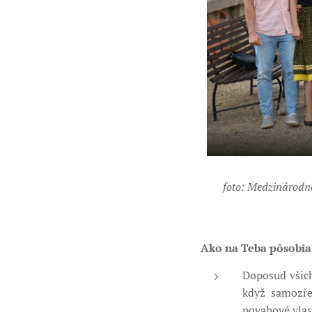
foto: Medzinárodné
Ako na Teba pôsobia 
Doposud všichn
když samozře
povahové vlast