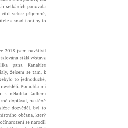
ých setkáních panovala
cítil velice příjemně,
tele a snad i oni by to
ce 2018 jsem navštívil
stalována stálá výstava
dlíka pana Kanakise
aly, žejsem se tam, k
Nebylo to jednoduché,
c nevěděli. Pomohla mi
 s několika židlemi
rně doptával, nastěně
léze dozvěděl, byl to
místního občana, který
ročínarození se narodil