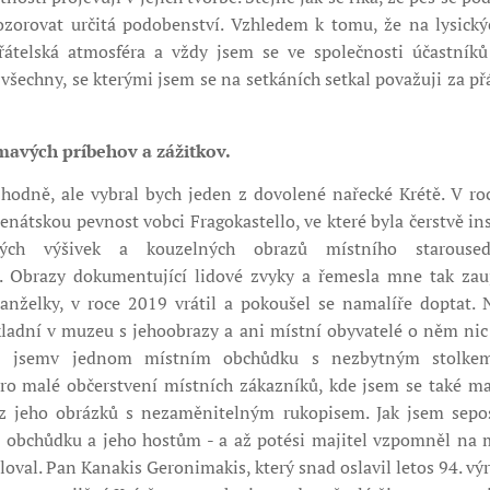
ozorovat určitá podobenství. Vzhledem k tomu, že na lysick
átelská atmosféra a vždy jsem se ve společnosti účastníků 
 všechny, se kterými jsem se na setkáních setkal považuji za přá
😊
mavých príbehov a zážitkov.
odně, ale vybral bych jeden z dovolené nařecké Krétě. V ro
enátskou pevnost vobci Fragokastello, ve které byla čerstvě in
ových výšivek a kouzelných obrazů místního starouse
. Obrazy dokumentující lidové zvyky a řemesla mne tak zauj
nželky, v roce 2019 vrátil a pokoušel se namalíře doptat. 
ladní v muzeu s jehoobrazy a ani místní obyvatelé o něm ni
ž jsemv jednom místním obchůdku s nezbytným stolkem
o malé občerstvení místních zákazníků, kde jsem se také ma
 z jeho obrázků s nezaměnitelným rukopisem. Jak jsem sepos
i obchůdku a jeho hostům - a až potési majitel vzpomněl na 
oval. Pan Kanakis Geronimakis, který snad oslavil letos 94. vý