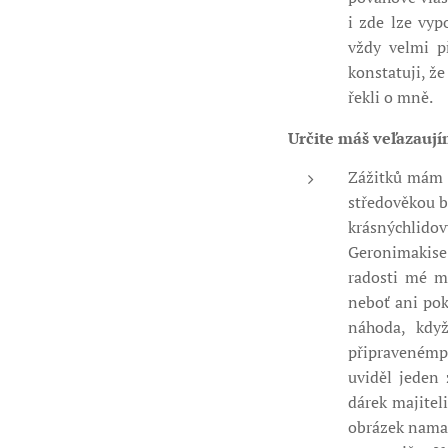
i zde lze vyp
vždy velmi př
konstatuji, že
řekli o mně. 
Určite máš veľazaují
Zážitků mám h
středověkou b
krásnýchlid
Geronimakise
radosti mé ma
neboť ani pok
náhoda, kdy
připravenémpr
uviděl jeden
dárek majitel
obrázek namal