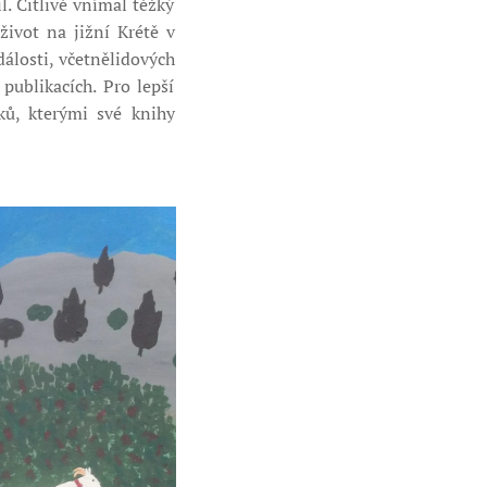
l. Citlivě vnímal těžký
život na jižní Krétě v
álosti, včetnělidových
publikacích. Pro lepší
ků, kterými své knihy