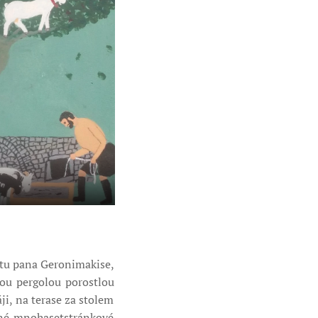
ytu pana Geronimakise,
ou pergolou porostlou
i, na terase za stolem
ilné mnohasetstránkové