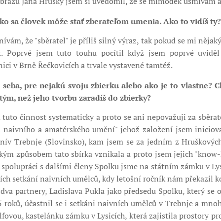
brazů Jana Hrušky jsem si uvědomil, že se mimoděk usmívám a cí
o sa človek môže stať zberateľom umenia. Ako to vidíš ty?
ívám, že "sběratel" je příliš silný výraz, tak pokud se mi nějaký 
t. Poprvé jsem tuto touhu pocítil když jsem poprvé uvidě
ici v Brně Řečkovicích a trvale vystavené tamtéž.
 seba, pre nejakú svoju zbierku alebo ako je to vlastne? 
ým, než jeho tvorbu zaradíš do zbierky?
uto činnost systematicky a proto se ani nepovažuji za sběratel
l naivního a amatérského umění" jehož založení jsem iniciova
ív Trebnje (Slovinsko), kam jsem se za jedním z Hruškových
kým způsobem tato sbírka vznikala a proto jsem jejich "know
 spolupráci s dalšími členy Spolku jsme na státním zámku v Lys
ch setkání naivních umělců, kdy letošní ročník nám překazil 
í dva partnery, Ladislava Pukla jako předsedu Spolku, který se
45 roků, účastnil se i setkáni naivních umělců v Trebnje a mno
ovou, kastelánku zámku v Lysicích, která zajistila prostory pr