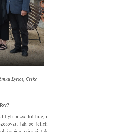
ámku Lysice, Česká
ľov?
l byli bezvadní lidé, i
orovat, jak se jejich
odobá svému pánovi, tak