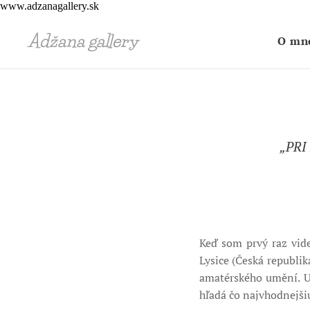
www.adzanagallery.sk
Adžana gallery
O mn
„PR
Keď som prvý raz vid
Lysice (Česká republik
amatérského umění. U
hľadá čo najvhodnejšiu