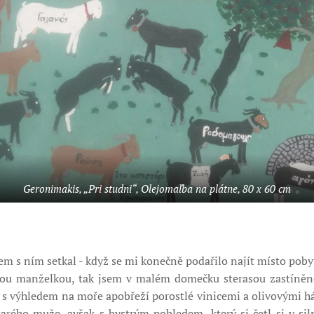
Geronimakis, „Pri studni“, Olejomaľba na plátne, 80 x 60 cm
sem s ním setkal - když se mi konečně podařilo najít místo pob
svou manželkou, tak jsem v malém domečku sterasou zastíněn
 s výhledem na moře apobřeží porostlé vinicemi a olivovými háj
tarého muže, avšak s bystrým pohledem, který si četl si v s