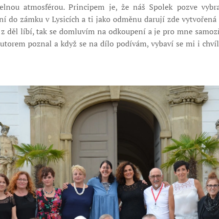
elnou atmosférou. Principem je, že náš Spolek pozve vybr
ní do zámku v Lysicích a ti jako odměnu darují zde vytvořená 
 z děl líbí, tak se domluvím na odkoupení a je pro mne samo
autorem poznal a když se na dílo podívám, vybaví se mi i chvíl