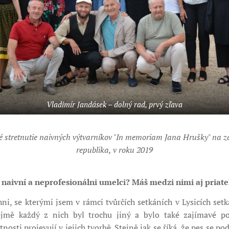
Vladimír Jandásek – dolný rad, prvý zľava
 stretnutie naivných výtvarníkov "In memoriam Jana Hrušky" na z
republika, v roku 2019
naivní a neprofesionálni umelci? Máš medzi nimi aj priate
i, se kterými jsem v rámci tvůrčích setkáních v Lysicích setka
jmě každý z nich byl trochu jiný a bylo také zajímavé poz
nosti projevují v jejich tvorbě. Stejně jak se říká, že pes se p